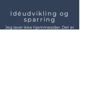
Idéudvikling og
sparring
Jeg laver ikke hjemmesider. Det er
indholdet, jeg har fokus på - og det
er altid godt at have en plan. Inden
vi går i gang med en relancering
eller opstart af et site, finder vi ud
af, hvad der skal til - så vi ender
med det rigtige udtryk via farver,
formater tekstfonte, billedtyper
osv.
Se mere